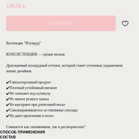
195,00
р.
В КОРЗИНУ
Коллекция "Изумруд"
КОНСИСТЕНЦИЯ — средне-вязкая
Драгоценный изумрудный оттенок, который станет отличным украшением
ваших дизайнов.
⠀
✔️Гипоаллергенный продукт
✔️Плотный устойчивый пигмент
✔️Не затекают под кутикулу⠀
✔️Не имеют резкого запаха⠀
✔️Не выгорают при длительной носке⠀
✔️Самовыравниваются за считанные секунды⠀
✔️Не дают проплешин и полос⠀
Снимается как спиливанием, так и растворителем?
СПОСОБ ПРИМЕНЕНИЯ
СОСТАВ