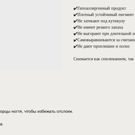
✔️Гипоаллергенный продукт
✔️Плотный устойчивый пигмент
✔️Не затекают под кутикулу⠀
✔️Не имеют резкого запаха⠀
✔️Не выгорают при длительной 
✔️Самовыравниваются за считан
✔️Не дают проплешин и полос⠀
Снимается как спиливанием, так
орцы ногтя, чтобы избежать отслоек.
а.