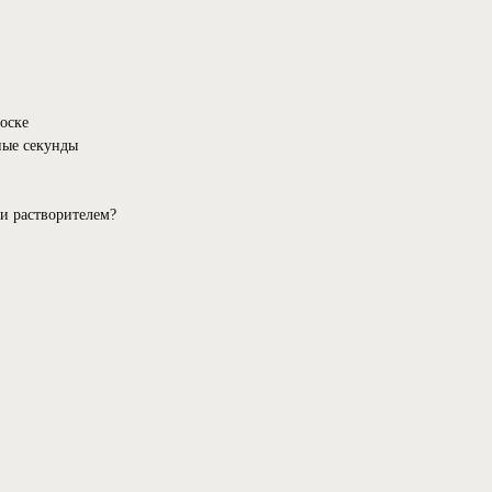
носке⠀
ные секунды⠀
 и растворителем?