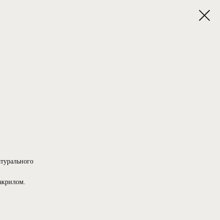
атурального
 акрилом.