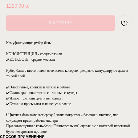
1220,00
р.
В КОРЗИНУ
Камуфлирующие рубер базы
КОНСИСТЕНЦИЯ - средне-вязкая
ЖЕСТКОСТЬ - средне-жесткая
Рубер базы с цветочными оттенками, которые прекрасно камуфлируют даже в
тонкий слой
✔️Эластичные, крепкие и лёгкие в работе
✔️Самовыравниваются за считанные секунды
✔️Имеют плотный цвет и не полосят
✔️Отлично просыхают и не пекут в лампе
❗ Цветная база заменяет сразу 2 этапа покрытия - базовое и цветное, что
сокращает время работы мастера.
При совмещении с гель-базой "Универсальная" сцепление с ногтевой пластиной
будет невероятно прочное
СПОСОБ ПРИМЕНЕНИЯ