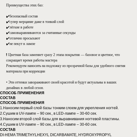
Преимущества этих баз:
✔️безопасный состав
✔️супер мерцание даже в тонкий слой
✔️лёгкие в работе
✔️самовыравниваются за считанные секунды
✔️отлично просыхают
✔️не пекут в лампе
❗ Цветная база заменяет сразу 2 этапа покрытия — базовое и цветное, что
сокращает время работы мастера
Рекомендуем наносить на подложку из прозрачной базы для удобного снятия
материала при коррекции
• Эти оттенки завораживают своей красотой и будут актуальны в ваших
дизайнах в любой сезон.
СПОСОБ ПРИМЕНЕНИЯ
СОСТАВ
СПОСОБ ПРИМЕНЕНИЯ
1.Наносим первый слой базы тонким слоем для укрепления ногтей.
2.Сушим в UV-лампе – 90 сек., в LED-лампе – 30-60 сек.
3.Наносим второй слой базы для выравнивания ногтевой пластины.
4.Сушим в UV-лампе – 90 сек., в LED-лампе – 30-60 сек.
СОСТАВ
DI-HEMA TRIMETHYLHEXYL DICARBAMATE, HYDROXYPROPYL