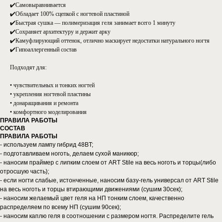
✔️Самовыравнивается
✔️Обладает 100% сцепкой с ногтевой пластиной
✔️Быстрая сушка — полимеризация геля занимает всего 1 минуту
✔️Сохраняет архитектуру и держит арку
✔️Камуфлирующий оттенок, отлично маскирует недостатки натурального ногтя
✔️Гипоаллергенный состав
Подходят для:
• чувствительных и тонких ногтей
• укрепления ногтевой пластины
• донаращивания и ремонта
• комфортного моделирования
ПРАВИЛА РАБОТЫ
СОСТАВ
ПРАВИЛА РАБОТЫ
- используем лампу гибрид 48BT;
- подготавливаем ноготь, делаем сухой маникюр;
- наносим праймер с липким слоем от ART Stile на весь ноготь и торцы(либо
отросшую часть);
- если ногти слабые, истонченные, наносим базу-гель универсал от ART Stile
на весь ноготь и торцы втирающими движениями (сушим 30сек);
- наносим желаемый цвет геля на НП тонким слоем, качественно
распределяем по всему НП (сушим 90сек);
- наносим каплю геля в соотношении с размером ногтя. Распределите гель