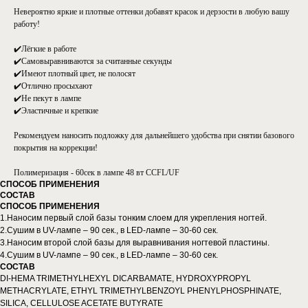
Невероятно яркие и плотные оттенки добавят красок и дерзости в любую вашу
работу!
✔️Лёгкие в работе
✔️Самовыравниваются за считанные секунды
✔️Имеют плотный цвет, не полосят
✔️Отлично просыхают
✔️Не пекут в лампе
✔️Эластичные и крепкие
Рекомендуем наносить подложку для дальнейшего удобства при снятии базового
покрытия на коррекции!
Полимеризация - 60сек в лампе 48 вт CCFL/UF
СПОСОБ ПРИМЕНЕНИЯ
СОСТАВ
СПОСОБ ПРИМЕНЕНИЯ
1.Наносим первый слой базы тонким слоем для укрепления ногтей.
2.Сушим в UV-лампе – 90 сек., в LED-лампе – 30-60 сек.
3.Наносим второй слой базы для выравнивания ногтевой пластины.
4.Сушим в UV-лампе – 90 сек., в LED-лампе – 30-60 сек.
СОСТАВ
DI-HEMA TRIMETHYLHEXYL DICARBAMATE, HYDROXYPROPYL
METHACRYLATE, ETHYL TRIMETHYLBENZOYL PHENYLPHOSPHINATE,
SILICA, CELLULOSE ACETATE BUTYRATE