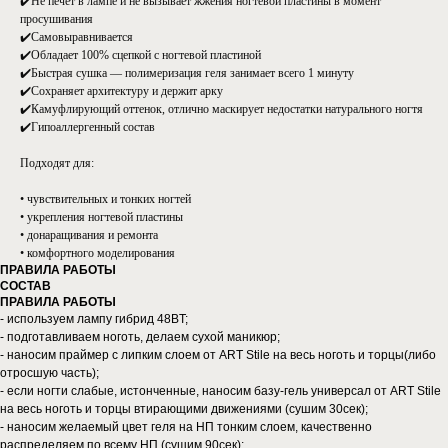
✔️Не печет в лампе и не вызывает жжения ногтевой пластины в момент
просушивания
✔️Самовыравнивается
✔️Обладает 100% сцепкой с ногтевой пластиной
✔️Быстрая сушка — полимеризация геля занимает всего 1 минуту
✔️Сохраняет архитектуру и держит арку
✔️Камуфлирующий оттенок, отлично маскирует недостатки натурального ногтя
✔️Гипоаллергенный состав
Подходят для:
• чувствительных и тонких ногтей
• укрепления ногтевой пластины
• донаращивания и ремонта
• комфортного моделирования
ПРАВИЛА РАБОТЫ
СОСТАВ
ПРАВИЛА РАБОТЫ
- используем лампу гибрид 48BT;
- подготавливаем ноготь, делаем сухой маникюр;
- наносим праймер с липким слоем от ART Stile на весь ноготь и торцы(либо
отросшую часть);
- если ногти слабые, истонченные, наносим базу-гель универсал от ART Stile
на весь ноготь и торцы втирающими движениями (сушим 30сек);
- наносим желаемый цвет геля на НП тонким слоем, качественно
распределяем по всему НП (сушим 90сек);