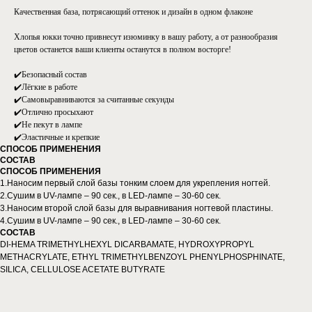
Качественная база, потрясающий оттенок и дизайн в одном флаконе
Хлопья юкки точно привнесут изюминку в вашу работу, а от разнообразия
цветов останется ваши клиенты останутся в полном восторге!
✔️Безопасный состав
✔️Лёгкие в работе
✔️Самовыравниваются за считанные секунды
✔️Отлично просыхают
✔️Не пекут в лампе
✔️Эластичные и крепкие
СПОСОБ ПРИМЕНЕНИЯ
СОСТАВ
СПОСОБ ПРИМЕНЕНИЯ
1.Наносим первый слой базы тонким слоем для укрепления ногтей.
2.Сушим в UV-лампе – 90 сек., в LED-лампе – 30-60 сек.
3.Наносим второй слой базы для выравнивания ногтевой пластины.
4.Сушим в UV-лампе – 90 сек., в LED-лампе – 30-60 сек.
СОСТАВ
DI-HEMA TRIMETHYLHEXYL DICARBAMATE, HYDROXYPROPYL
METHACRYLATE, ETHYL TRIMETHYLBENZOYL PHENYLPHOSPHINATE,
SILICA, CELLULOSE ACETATE BUTYRATE