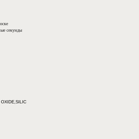
носке⠀
ные секунды⠀
OXIDE,SILIC