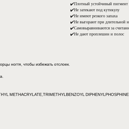
✔️Плотный устойчивый пигмент
✔️Не затекают под кутикулу⠀
✔️Не имеют резкого запаха⠀
✔️Не выгорают при длительной 
✔️Самовыравниваются за считан
✔️Не дают проплешин и полос⠀
орцы ногтя, чтобы избежать отслоек.
а.
HYL METHACRYLATE,TRIMETHYLBENZOYL DIPHENYLPHOSPHINE 