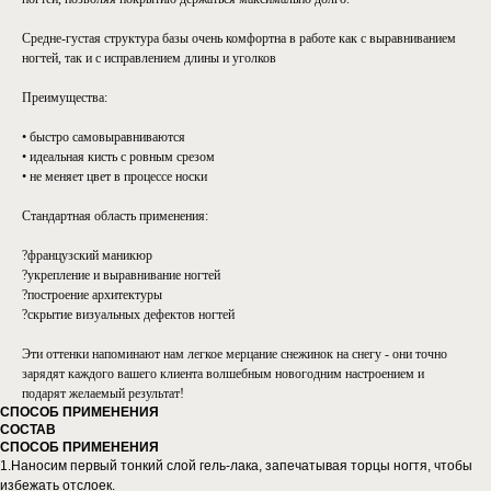
⠀
Средне-густая структура базы очень комфортна в работе как с выравниванием
ногтей, так и с исправлением длины и уголков
⠀
Преимущества:
• быстро самовыравниваются
• идеальная кисть с ровным срезом
• не меняет цвет в процессе носки
⠀
Стандартная область применения:
?французский маникюр
?укрепление и выравнивание ногтей
?построение архитектуры
?скрытие визуальных дефектов ногтей
Эти оттенки напоминают нам легкое мерцание снежинок на снегу - они точно
зарядят каждого вашего клиента волшебным новогодним настроением и
подарят желаемый результат!⠀
СПОСОБ ПРИМЕНЕНИЯ
СОСТАВ
СПОСОБ ПРИМЕНЕНИЯ
1.Наносим первый тонкий слой гель-лака, запечатывая торцы ногтя, чтобы
избежать отслоек.