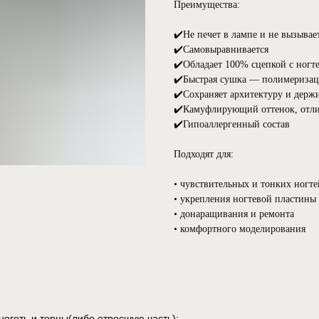
Преимущества:
✔️Не печет в лампе и не вызыва
✔️Самовыравнивается
✔️Обладает 100% сцепкой с ногт
✔️Быстрая сушка — полимеризаци
✔️Сохраняет архитектуру и держ
✔️Камуфлирующий оттенок, отлич
✔️Гипоаллергенный состав
Подходят для:
• чувствительных и тонких ногте
• укрепления ногтевой пластины
• донаращивания и ремонта
• комфортного моделирования
 ноготь и торцы(либо отросшую часть);