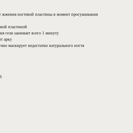
ет жжения ногтевой пластины в момент просушивания
евой пластиной
я геля занимает всего 1 минуту
ит арку
но маскирует недостатки натурального ногтя
й