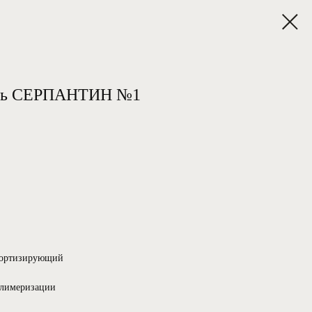
ль СЕРПАНТИН №1
мортизирующий
олимеризации