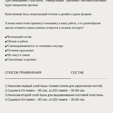
При совмещении с гель-базой "Универсальная" сцепление с ногтевой пластиной
будет невероятно прочное
Качественная база, потрясающий оттенок и дизайн в одном флаконе
Хлопья юкки точно привнесут изюминку в вашу работу, а от разнообразия
цветов останется ваши клиенты останутся в полном восторге!
✔️Безопасный состав
✔️Лёгкие в работе
✔️Самовыравниваются за считанные секунды
✔️Отлично просыхают
✔️Не пекут в лампе
✔️Эластичные и крепкие
СПОСОБ ПРИМЕНЕНИЯ
СОСТАВ
1.Наносим первый слой базы тонким слоем для укрепления ногтей.
2.Сушим в UV-лампе – 90 сек., в LED-лампе – 30-60 сек.
3.Наносим второй слой базы для выравнивания ногтевой пластины.
4.Сушим в UV-лампе – 90 сек., в LED-лампе – 30-60 сек.