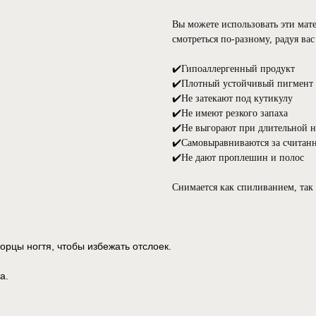
Вы можете использовать эти мате
смотреться по-разному, радуя ва
⠀
✔️Гипоаллергенный продукт
✔️Плотный устойчивый пигмент
✔️Не затекают под кутикулу⠀
✔️Не имеют резкого запаха⠀
✔️Не выгорают при длительной 
✔️Самовыравниваются за считан
✔️Не дают проплешин и полос⠀
Снимается как спиливанием, так
орцы ногтя, чтобы избежать отслоек.
а.