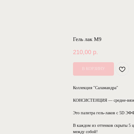
Гель лак М9
210,00
р.
В КОРЗИНУ
Коллекция "Саламандра"
КОНСИСТЕНЦИЯ — средне-вязк
Это палитра гель-лаков с 5D 
В каждом из оттенков скрыты 5 ц
между собой!