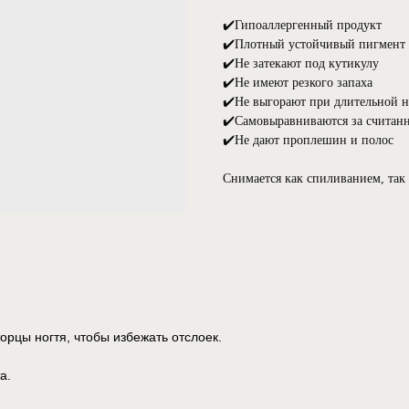
⠀
✔️Гипоаллергенный продукт
✔️Плотный устойчивый пигмент
✔️Не затекают под кутикулу⠀
✔️Не имеют резкого запаха⠀
✔️Не выгорают при длительной 
✔️Самовыравниваются за считан
✔️Не дают проплешин и полос⠀
Снимается как спиливанием, так
орцы ногтя, чтобы избежать отслоек.
а.