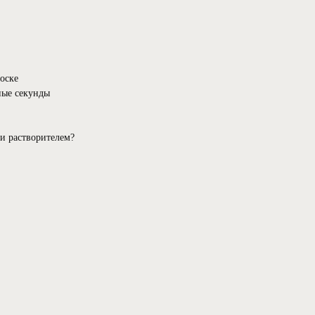
носке⠀
ные секунды⠀
 и растворителем?