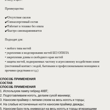
Преимущества:
✔️Отсутствие сколов
✔️Гипоаллергенный состав
✔️Работает в технике без опила
✔️Быстро самовыравнивается
Подходит для:
• любого типа ногтей
• укрепления и моделирования ногтей БЕЗ ОПИЛА
• закрепления длины и свободного края ногтей
• защиты ногтей, подверженных частому и агрессивному воздействию извне
(постоянный контакт с водой, бытовыми и профессиональными моющими и
прочими средствами и т.д.)
СПОСОБ ПРИМЕНЕНИЯ
СОСТАВ
СПОСОБ ПРИМЕНЕНИЯ
1. Используем лампу гибрид 48ВТ;
2. Подготавливаем ноготь, делаем сухой маникюр;
3. Наносим праймер с липким слоем на весь ноготь и торцы;
4. На слабые истонченные ногти наносим праймер дважды;
5. Наносим базу гель универсал на весь ноготь и торцы втирающими