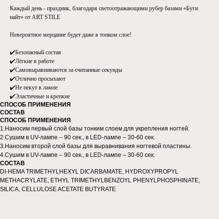
Каждый день - праздник, благодаря светоотражающими рубер базами «Буги
найт» от ART STILE
Невероятное мерцание будет даже в тонком слое!
✔️Безопасный состав
✔️Лёгкие в работе
✔️Самовыравниваются за считанные секунды
✔️Отлично просыхают
✔️Не пекут в лампе
✔️Эластичные и крепкие
СПОСОБ ПРИМЕНЕНИЯ
СОСТАВ
СПОСОБ ПРИМЕНЕНИЯ
1.Наносим первый слой базы тонким слоем для укрепления ногтей.
2.Сушим в UV-лампе – 90 сек., в LED-лампе – 30-60 сек.
3.Наносим второй слой базы для выравнивания ногтевой пластины.
4.Сушим в UV-лампе – 90 сек., в LED-лампе – 30-60 сек.
СОСТАВ
DI-HEMA TRIMETHYLHEXYL DICARBAMATE, HYDROXYPROPYL
METHACRYLATE, ETHYL TRIMETHYLBENZOYL PHENYLPHOSPHINATE,
SILICA, CELLULOSE ACETATE BUTYRATE