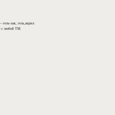
 гель-лак, гель,акрил.
я с любой ТМ.