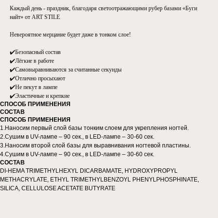
Каждый день - праздник, благодаря светоотражающими рубер базами «Буги
найт» от ART STILE
Невероятное мерцание будет даже в тонком слое!
✔️Безопасный состав
✔️Лёгкие в работе
✔️Самовыравниваются за считанные секунды
✔️Отлично просыхают
✔️Не пекут в лампе
✔️Эластичные и крепкие
СПОСОБ ПРИМЕНЕНИЯ
СОСТАВ
СПОСОБ ПРИМЕНЕНИЯ
1.Наносим первый слой базы тонким слоем для укрепления ногтей.
2.Сушим в UV-лампе – 90 сек., в LED-лампе – 30-60 сек.
3.Наносим второй слой базы для выравнивания ногтевой пластины.
4.Сушим в UV-лампе – 90 сек., в LED-лампе – 30-60 сек.
СОСТАВ
DI-HEMA TRIMETHYLHEXYL DICARBAMATE, HYDROXYPROPYL
METHACRYLATE, ETHYL TRIMETHYLBENZOYL PHENYLPHOSPHINATE,
SILICA, CELLULOSE ACETATE BUTYRATE