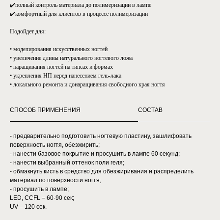
✔️полный контроль материала до полимеризации в лампе
✔️комфортный для клиентов в процессе полимеризации
Подойдет для:
• моделирования искусственных ногтей
• увеличение длины натурального ногтевого ложа
• наращивания ногтей на типсах и формах
• укрепления НП перед нанесением гель-лака
• локального ремонта и донаращивания свободного края ногтя
СПОСОБ ПРИМЕНЕНИЯ
СОСТАВ
- предварительно подготовить ногтевую пластину, зашлифовать
поверхность ногтя, обезжирить;
- нанести базовое покрытие и просушить в лампе 60 секунд;
- нанести выбранный оттенок поли геля;
- обмакнуть кисть в средство для обезжиривания и распределить
материал по поверхности ногтя;
- просушить в лампе;
LED, CCFL – 60-90 сек;
UV – 120 сек.