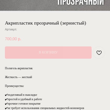
Акрипластик прозрачный (зернистый)
Артикул:
700,00
р.
В КОРЗИНУ
Полигель акрипластик
Жесткость — жесткий
Преимущества:
✔️податливый в выкладке
✔️простой и удобный в работе
✔️прочное готовое покрытие
✔️не требует использования специальных жидкостей-мономеров