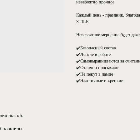
невероятно прочное
Каждый день - праздник, благод
STILE
Невероятное мерцание будет даже
✔️Безопасный состав
✔️Лёгкие в работе
✔️Самовыравниваются за считан
✔️Отлично просыхают
✔️Не пекут в лампе
✔️Эластичные и крепкие
ния ногтей.
й пластины.