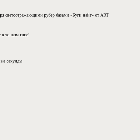
аря светоотражающими рубер базами «Буги найт» от ART
 в тонком слое!
ные секунды