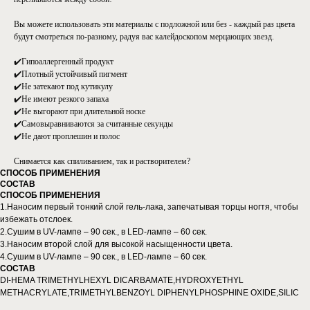
Вы можете использовать эти материалы с подложной или без - каждый раз цвета
будут смотреться по-разному, радуя вас калейдоскопом мерцающих звезд.
⠀
✔️Гипоаллергенный продукт
✔️Плотный устойчивый пигмент
✔️Не затекают под кутикулу⠀
✔️Не имеют резкого запаха⠀
✔️Не выгорают при длительной носке⠀
✔️Самовыравниваются за считанные секунды⠀
✔️Не дают проплешин и полос⠀
Снимается как спиливанием, так и растворителем?
СПОСОБ ПРИМЕНЕНИЯ
СОСТАВ
СПОСОБ ПРИМЕНЕНИЯ
1.Наносим первый тонкий слой гель-лака, запечатывая торцы ногтя, чтобы
избежать отслоек.
2.Сушим в UV-лампе – 90 сек., в LED-лампе – 60 сек.
3.Наносим второй слой для высокой насыщенности цвета.
4.Сушим в UV-лампе – 90 сек., в LED-лампе – 60 сек.
СОСТАВ
DI-HEMA TRIMETHYLHEXYL DICARBAMATE,HYDROXYETHYL
METHACRYLATE,TRIMETHYLBENZOYL DIPHENYLPHOSPHINE OXIDE,SILIC