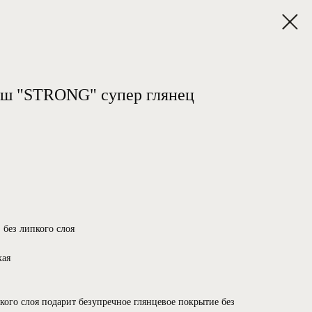
 "STRONG" супер глянец
ез липкого слоя
ая
ого слоя подарит безупречное глянцевое покрытие без