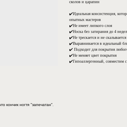
сколов и царапин
✔️Идеальная консистенция, котор
опытных мастеров
✔️Не имеет липкого слоя
✔️Носка без затирания до 4 недел
✔️Не трескается и не скалывается
✔️Выравнивается в идеальный бл
✔️ Подходит для покрытия любого 
✔️Не меняет цвет покрытия
✔️Гипоаллергенный, совместим 
то кончик ногтя "запечатан".