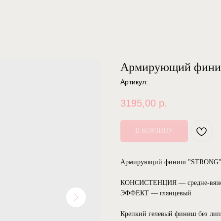
Армирующий финиш
Артикул:
3195,00
р.
В КОРЗИНУ
Армирующий финиш "STRONG" б
КОНСИСТЕНЦИЯ — средне-вязк
ЭФФЕКТ — глянцевый
Крепкий гелевый финиш без липк