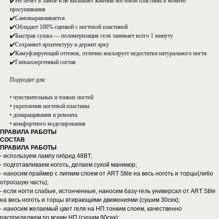
✔️Не печет в лампе и не вызывает жжения ногтевой пластины в момент
просушивания
✔️Самовыравнивается
✔️Обладает 100% сцепкой с ногтевой пластиной
✔️Быстрая сушка — полимеризация геля занимает всего 1 минуту
✔️Сохраняет архитектуру и держит арку
✔️Камуфлирующий оттенок, отлично маскирует недостатки натурального ногтя
✔️Гипоаллергенный состав
Подходят для:
• чувствительных и тонких ногтей
• укрепления ногтевой пластины
• донаращивания и ремонта
• комфортного моделирования
ПРАВИЛА РАБОТЫ
СОСТАВ
ПРАВИЛА РАБОТЫ
- используем лампу гибрид 48BT;
- подготавливаем ноготь, делаем сухой маникюр;
- наносим праймер с липким слоем от ART Stile на весь ноготь и торцы(либо
отросшую часть);
- если ногти слабые, истонченные, наносим базу-гель универсал от ART Stile
на весь ноготь и торцы втирающими движениями (сушим 30сек);
- наносим желаемый цвет геля на НП тонким слоем, качественно
распределяем по всему НП (сушим 90сек);