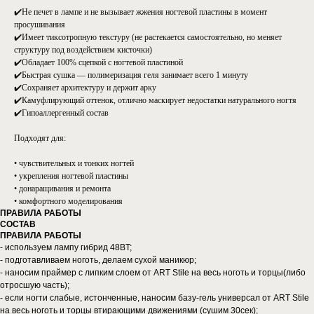
✔️Не печет в лампе и не вызывает жжения ногтевой пластины в момент
просушивания
✔️Имеет тиксотропную текстуру (не растекается самостоятельно, но меняет
структуру под воздействием кисточки)
✔️Обладает 100% сцепкой с ногтевой пластиной
✔️Быстрая сушка — полимеризация геля занимает всего 1 минуту
✔️Сохраняет архитектуру и держит арку
✔️Камуфлирующий оттенок, отлично маскирует недостатки натурального ногтя
✔️Гипоаллергенный состав
Подходят для:
• чувствительных и тонких ногтей
• укрепления ногтевой пластины
• донаращивания и ремонта
• комфортного моделирования
ПРАВИЛА РАБОТЫ
СОСТАВ
ПРАВИЛА РАБОТЫ
- используем лампу гибрид 48BT;
- подготавливаем ноготь, делаем сухой маникюр;
- наносим праймер с липким слоем от ART Stile на весь ноготь и торцы(либо
отросшую часть);
- если ногти слабые, истонченные, наносим базу-гель универсал от ART Stile
на весь ноготь и торцы втирающими движениями (сушим 30сек);