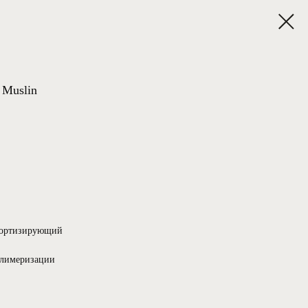
 Muslin
мортизирующий
олимеризации