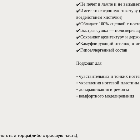
✔️Не печет в лампе и не вызыва
✔️Имеет тиксотропную текстуру (
воздействием кисточки)
✔️Обладает 100% сцепкой с ногт
✔️Быстрая сушка — полимеризаци
✔️Сохраняет архитектуру и держ
✔️Камуфлирующий оттенок, отлич
✔️Гипоаллергенный состав
Подходят для:
• чувствительных и тонких ногте
• укрепления ногтевой пластины
• донаращивания и ремонта
• комфортного моделирования
 ноготь и торцы(либо отросшую часть);