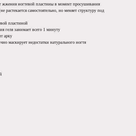
ет жжения ногтевой пластины в момент просушивания
не растекается самостоятельно, но меняет структуру под
евой пластиной
я геля занимает всего 1 минуту
ит арку
но маскирует недостатки натурального ногтя
й