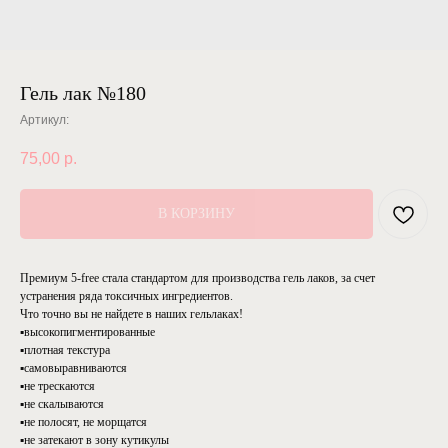
Гель лак №180
Артикул:
75,00
р.
В КОРЗИНУ
Премиум 5-free стала стандартом для производства гель лаков, за счет
устранения ряда токсичных ингредиентов.
Что точно вы не найдете в наших гельлаках!
▪️высокопигментированные
▪️плотная текстура
▪️самовыравниваются
▪️не трескаются
▪️не скалываются
▪️не полосят, не морщатся
▪️не затекают в зону кутикулы