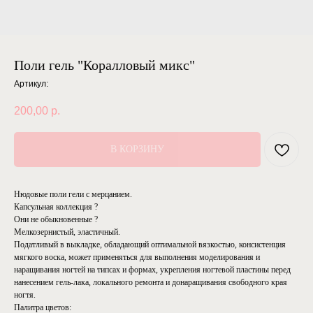
Поли гель "Коралловый микс"
Артикул:
200,00
р.
В КОРЗИНУ
Нюдовые поли гели с мерцанием.
Капсульная коллекция ?
Они не обыкновенные ?
Мелкозернистый, эластичный.
Податливый в выкладке, обладающий оптимальной вязкостью, консистенция
мягкого воска, может применяться для выполнения моделирования и
наращивания ногтей на типсах и формах, укрепления ногтевой пластины перед
нанесением гель-лака, локального ремонта и донаращивания свободного края
ногтя.
Палитра цветов: