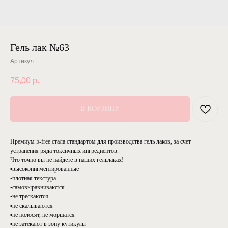
Гель лак №63
Артикул:
75,00
р.
В КОРЗИНУ
Премиум 5-free стала стандартом для производства гель лаков, за счет
устранения ряда токсичных ингредиентов.
Что точно вы не найдете в наших гельлаках!
▪️высокопигментированные
▪️плотная текстура
▪️самовыравниваются
▪️не трескаются
▪️не скалываются
▪️не полосят, не морщатся
▪️не затекают в зону кутикулы