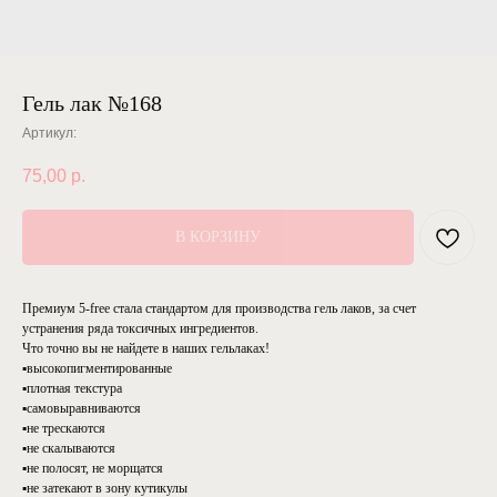
Гель лак №168
Артикул:
75,00
р.
В КОРЗИНУ
Премиум 5-free стала стандартом для производства гель лаков, за счет
устранения ряда токсичных ингредиентов.
Что точно вы не найдете в наших гельлаках!
▪️высокопигментированные
▪️плотная текстура
▪️самовыравниваются
▪️не трескаются
▪️не скалываются
▪️не полосят, не морщатся
▪️не затекают в зону кутикулы