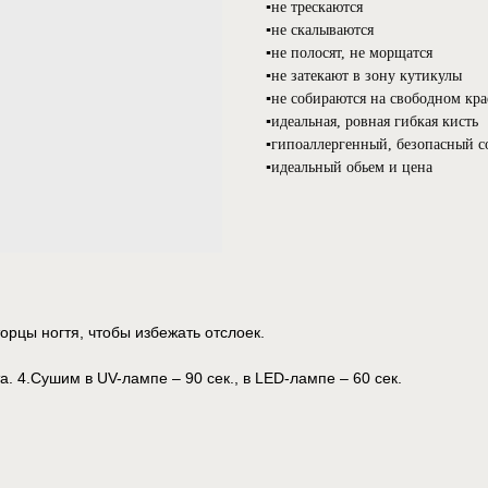
▪️не трескаются
▪️не скалываются
▪️не полосят, не морщатся
▪️не затекают в зону кутикулы
▪️не собираются на свободном кра
▪️идеальная, ровная гибкая кисть
▪️гипоаллергенный, безопасный с
▪️идеальный обьем и цена
орцы ногтя, чтобы избежать отслоек.
. 4.Сушим в UV-лампе – 90 сек., в LED-лампе – 60 сек.