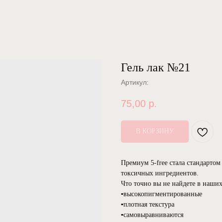
Гель лак №21
Артикул:
75,00
р.
В КОРЗИНУ
Премиум 5-free стала стандартом 
токсичных ингредиентов.
Что точно вы не найдете в наших
▪️высокопигментированные
▪️плотная текстура
▪️самовыравниваются