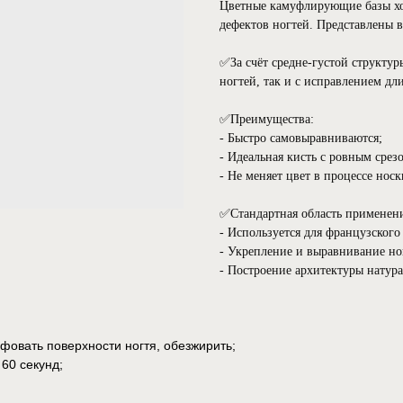
Цветные камуфлирующие базы хо
дефектов ногтей. Представлены 
⠀
✅За счёт средне-густой структур
ногтей, так и с исправлением дл
⠀
✅Преимущества:
- Быстро самовыравниваются;
- Идеальная кисть с ровным срез
- Не меняет цвет в процессе носк
⠀
✅Стандартная область применен
- Используется для французского
- Укрепление и выравнивание но
- Построение архитектуры натур
фовать поверхности ногтя, обезжирить;
 60 секунд;