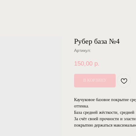
Рубер база №4
Артикул:
150,00
р.
В КОРЗИНУ
Каучуковое базовое покрытие ср
оттенка.
База средней жёсткости, средней
За счёт своей прочности и эласти
покрытию держаться максимально
⠀