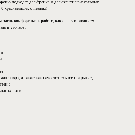
рошо подходят для френча и для скрытия визуальных
в 8 красивейших оттенках!
ы очень комфортные в работе, как с выравниванием
ины и уголков.
ом.
и.
ия:
 маникюра, а также как самостоятельное покрытие;
гтей ;
альных ногтей.