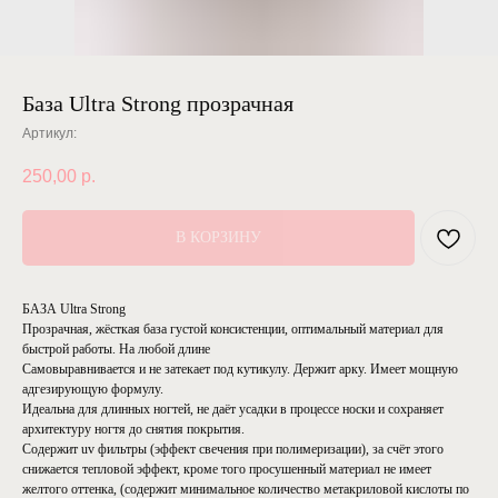
База Ultra Strong прозрачная
Артикул:
250,00
р.
В КОРЗИНУ
БАЗА Ultra Strong
Прозрачная, жёсткая база густой консистенции, оптимальный материал для
быстрой работы. На любой длине
Самовыравнивается и не затекает под кутикулу. Держит арку. Имеет мощную
адгезирующую формулу.
Идеальна для длинных ногтей, не даёт усадки в процессе носки и сохраняет
архитектуру ногтя до снятия покрытия.
Содержит uv фильтры (эффект свечения при полимеризации), за счёт этого
снижается тепловой эффект, кроме того просушенный материал не имеет
желтого оттенка, (содержит минимальное количество метакриловой кислоты по