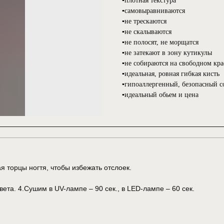
▪️плотная текстура
▪️самовыравниваются
▪️не трескаются
▪️не скалываются
▪️не полосят, не морщатся
▪️не затекают в зону кутикулы
▪️не собираются на свободном кра
▪️идеальная, ровная гибкая кисть
▪️гипоаллергенный, безопасный с
▪️идеальный обьем и цена
я торцы ногтя, чтобы избежать отслоек.
та. 4.Сушим в UV-лампе – 90 сек., в LED-лампе – 60 сек.