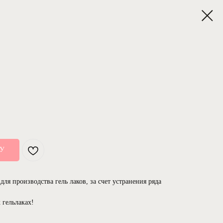
НУ
для производства гель лаков, за счет устранения ряда
 гельлаках!