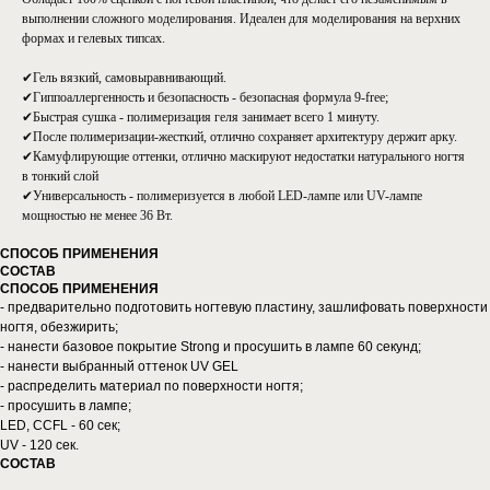
выполнении сложного моделирования. Идеален для моделирования на верхних
формах и гелевых типсах.
✔Гель вязкий, самовыравнивающий.
✔Гиппоаллергенность и безопасность - безопасная формула 9-free;
✔Быстрая сушка - полимеризация геля занимает всего 1 минуту.
✔После полимеризации-жесткий, отлично сохраняет архитектуру держит арку.
✔Камуфлирующие оттенки, отлично маскируют недостатки натурального ногтя
в тонкий слой
✔Универсальность - полимеризуется в любой LED-лампе или UV-лампе
мощностью не менее 36 Вт.
СПОСОБ ПРИМЕНЕНИЯ
СОСТАВ
СПОСОБ ПРИМЕНЕНИЯ
- предварительно подготовить ногтевую пластину, зашлифовать поверхности
ногтя, обезжирить;
- нанести базовое покрытие Strong и просушить в лампе 60 секунд;
- нанести выбранный оттенок UV GEL
- распределить материал по поверхности ногтя;
- просушить в лампе;
LED, CCFL - 60 сек;
UV - 120 сек.
СОСТАВ