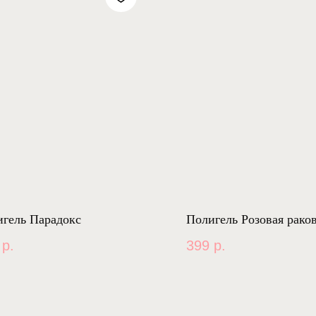
гель Парадокс
Полигель Розовая рако
р.
399
р.