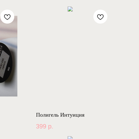
Полигель Интуиция
399
р.