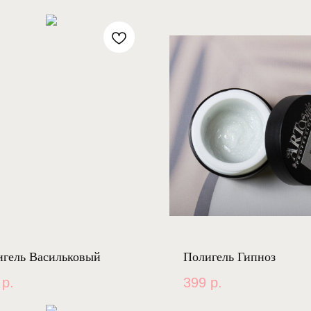
игель Васильковый
Полигель Гипноз
р.
399
р.