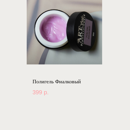
Полигель Фиалковый
399
р.