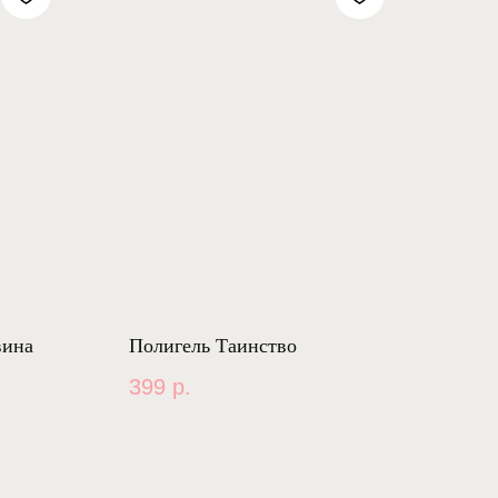
вина
Полигель Таинство
399
р.