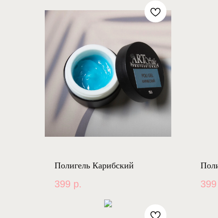
Полигель Карибский
Поли
399
р.
399