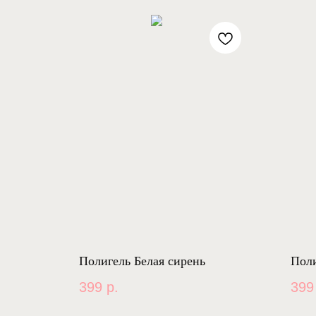
Полигель Белая сирень
Пол
399
р.
399