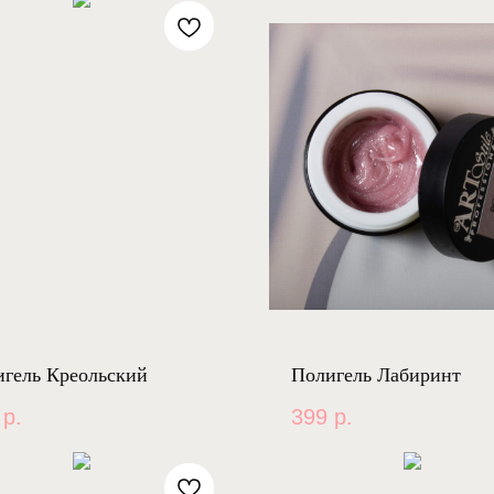
гель Креольский
Полигель Лабиринт
р.
399
р.