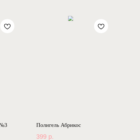
 №3
Полигель Абрикос
399
р.