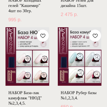
НАБОР холодных
НАБОР гелей для
гелей "Кашемир"
дизайна 15шт.
4шт по 30гр.
2 475
р.
995
р.
НАБОР База-лак
НАБОР Рубер базы
камуфляж "НЮД"
№1,2,3,4.
№2,3,4,5.
650
р.