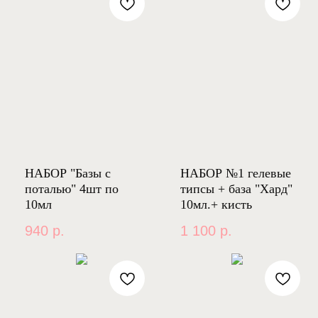
НАБОР "Базы с
НАБОР №1 гелевые
поталью" 4шт по
типсы + база "Хард"
10мл
10мл.+ кисть
940
р.
1 100
р.