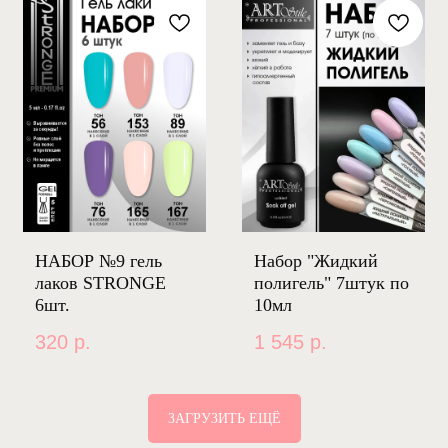
НАБОР №9 гель
Набор "Жидкий
лаков STRONGE
полигель" 7штук по
6шт.
10мл
320
р.
1 545
р.
ЗАГРУЗИТЬ ЕЩЁ