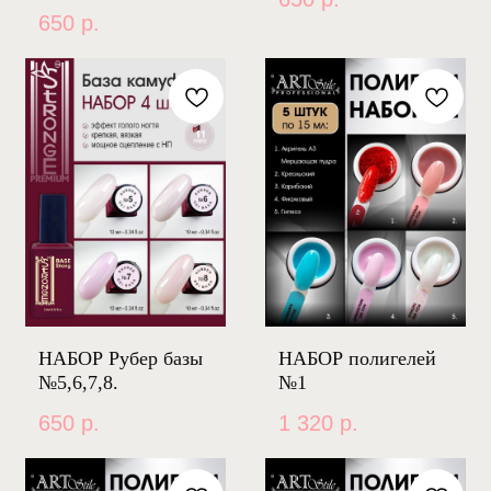
650
р.
НАБОР Рубер базы
НАБОР полигелей
№5,6,7,8.
№1
650
р.
1 320
р.