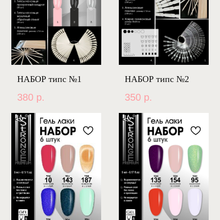
НАБОР типс №1
НАБОР типс №2
380
р.
350
р.